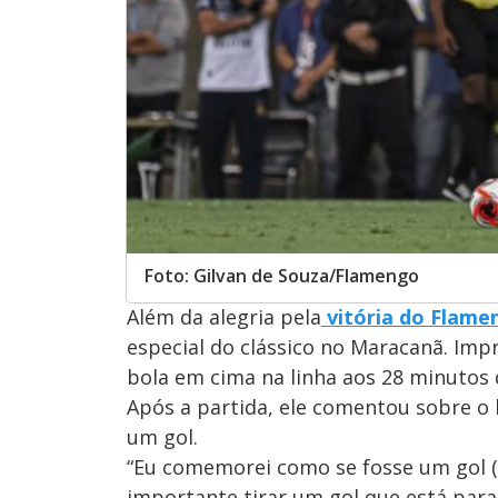
Foto: Gilvan de Souza/Flamengo
Além da alegria pela
vitória do Flame
especial do clássico no Maracanã. Imp
bola em cima na linha aos 28 minutos
Após a partida, ele comentou sobre o
um gol.
“Eu comemorei como se fosse um gol (r
importante tirar um gol que está par