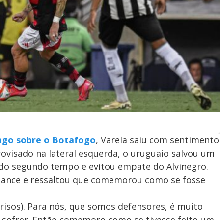
ngo sobre o Botafogo
, Varela saiu com sentimento
rovisado na lateral esquerda, o uruguaio salvou um
 do segundo tempo e evitou empate do Alvinegro.
 lance e ressaltou que comemorou como se fosse
isos). Para nós, que somos defensores, é muito
a sofrer. Então comemoro como se tivesse feito um