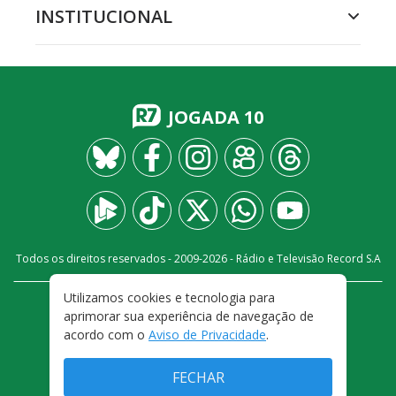
INSTITUCIONAL
JOGADA 10
Todos os direitos reservados - 2009-
2026
- Rádio e Televisão Record S.A
Utilizamos cookies e tecnologia para
CARREIRA
FALE CONOSCO
PRIVACIDADE
aprimorar sua experiência de navegação de
TERMOS E CONDIÇÕES DE USO
acordo com o
Aviso de Privacidade
.
FECHAR