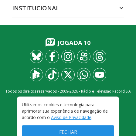
INSTITUCIONAL
JOGADA 10
Todos os direitos reservados - 2009-
2026
- Rádio e Televisão Record S.A
Utilizamos cookies e tecnologia para
CARREIRA
FALE CONOSCO
PRIVACIDADE
aprimorar sua experiência de navegação de
TERMOS E CONDIÇÕES DE USO
acordo com o
Aviso de Privacidade
.
FECHAR