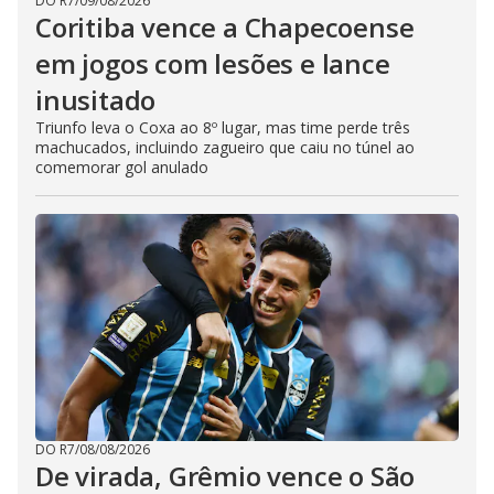
DO R7
/
09/08/2026
Coritiba vence a Chapecoense
em jogos com lesões e lance
inusitado
Triunfo leva o Coxa ao 8º lugar, mas time perde três
machucados, incluindo zagueiro que caiu no túnel ao
comemorar gol anulado
DO R7
/
08/08/2026
De virada, Grêmio vence o São