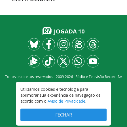
JOGADA 10
Todos os direitos reservados - 2009-
2026
- Rádio e Televisão Record S.A
Utilizamos cookies e tecnologia para
CARREIRA
FALE CONOSCO
PRIVACIDADE
aprimorar sua experiência de navegação de
TERMOS E CONDIÇÕES DE USO
acordo com o
Aviso de Privacidade
.
FECHAR