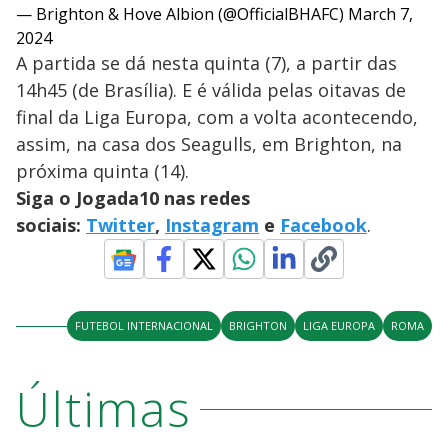
— Brighton & Hove Albion (@OfficialBHAFC)
March 7,
2024
A partida se dá nesta quinta (7), a partir das
14h45 (de Brasília). E é válida pelas oitavas de
final da Liga Europa, com a volta acontecendo,
assim, na casa dos Seagulls, em Brighton, na
próxima quinta (14).
Siga o Jogada10 nas redes
sociais:
Twitter
,
Instagram
e
Facebook
.
FUTEBOL INTERNACIONAL
BRIGHTON
LIGA EUROPA
ROMA
Últimas