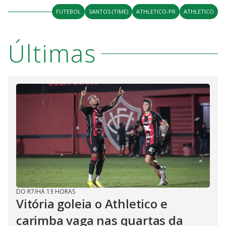
FUTEBOL
SANTOS (TIME)
ATHLETICO-PR
ATHLETICO
Últimas
DO R7
/
HÁ 13 HORAS
Vitória goleia o Athletico e
carimba vaga nas quartas da