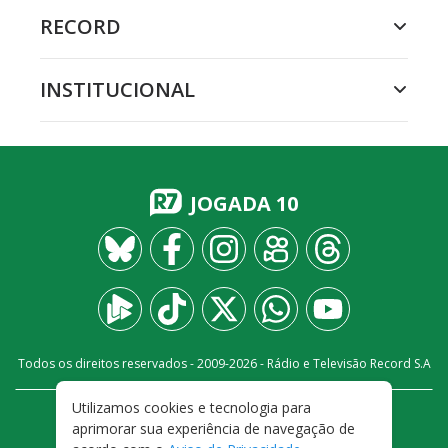
RECORD
INSTITUCIONAL
JOGADA 10
Todos os direitos reservados - 2009-
2026
- Rádio e Televisão Record S.A
Utilizamos cookies e tecnologia para
CARREIRA
FALE CONOSCO
PRIVACIDADE
aprimorar sua experiência de navegação de
TERMOS E CONDIÇÕES DE USO