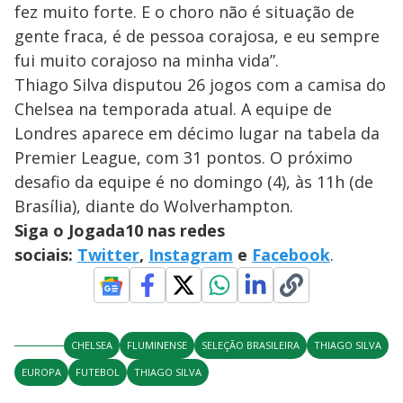
fez muito forte. E o choro não é situação de
gente fraca, é de pessoa corajosa, e eu sempre
fui muito corajoso na minha vida”.
Thiago Silva disputou 26 jogos com a camisa do
Chelsea na temporada atual. A equipe de
Londres aparece em décimo lugar na tabela da
Premier League, com 31 pontos. O próximo
desafio da equipe é no domingo (4), às 11h (de
Brasília), diante do Wolverhampton.
Siga o Jogada10 nas redes
sociais:
Twitter
,
Instagram
e
Facebook
.
CHELSEA
FLUMINENSE
SELEÇÃO BRASILEIRA
THIAGO SILVA
EUROPA
FUTEBOL
THIAGO SILVA