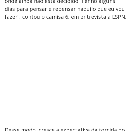
onde ainda não está decidido. Tenho alguns
dias para pensar e repensar naquilo que eu vou
fazer”, contou o camisa 6, em entrevista à ESPN.
Desse modo, cresce a expectativa da torcida do