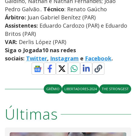
Galdino, Nathan e Nathan Fernandes; João
Pedro Galvão..
Técnico
: Renato Gaúcho
Árbitro:
Juan Gabriel Benítez (PAR)
Assistentes:
Eduardo Cardozo (PAR) e Eduardo
Britos (PAR)
VAR:
Derlis López (PAR)
Siga o Jogada10 nas redes
sociais:
Twitter
,
Instagram
e
Facebook
.
GRÊMIO
LIBERTADORES-2024
THE STRONGEST
Últimas