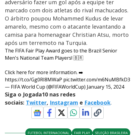
adversário fazer um gol após a equipe ter
marcado com dois atletas do rival machucados.
O árbitro poupou Mohammed Kudus de levar
amarelo, mesmo com o atacante levantando a
camisa para homenagear Christian Atsu, morto
após um terremoto na Turquia.
The FIFA Fair Play Award goes to the Brazil Senior
Men's National Team Players! 🇧🇷
Click here for more information. ➡️
https://t.co/Gg0RI8MWaP
pic.twitter.com/m6NuMBfkD3
— FIFA World Cup (@FIFAWorldCup)
January 15, 2024
Siga o Jogada10 nas redes
sociais:
Twitter
,
Instagram
e
Facebook
.
FUTEBOL INTERNACIONAL
FAIR PLAY
SELEÇÃO BRASILEIRA