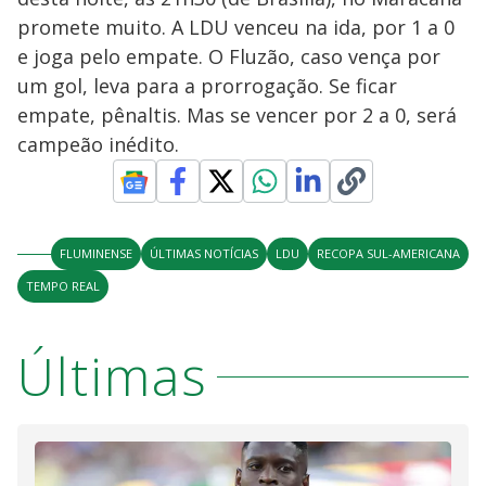
promete muito. A LDU venceu na ida, por 1 a 0
e joga pelo empate. O Fluzão, caso vença por
um gol, leva para a prorrogação. Se ficar
empate, pênaltis. Mas se vencer por 2 a 0, será
campeão inédito.
FLUMINENSE
ÚLTIMAS NOTÍCIAS
LDU
RECOPA SUL-AMERICANA
TEMPO REAL
Últimas