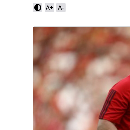
A+
A-