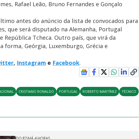
omes, Rafael Leão, Bruno Fernandes e Gonçalo
último antes do anúncio da lista de convocados para
es, que será disputado na Alemanha, Portugal
e República Tcheca. Outro país, que virá da
a forma, Geórgia, Luxemburgo, Grécia e
itter
,
Instagram
e
Facebook
.
ACIONAL
CRISTIANO RONALDO
PORTUGAL
ROBERTO MARTÍNEZ
TÉCNICO
DO R7
/
HÁ 4 HORAS