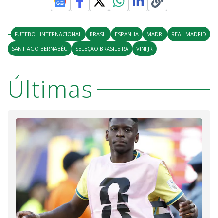
FUTEBOL INTERNACIONAL
BRASIL
ESPANHA
MADRI
REAL MADRID
SANTIAGO BERNABÉU
SELEÇÃO BRASILEIRA
VINI JR
Últimas