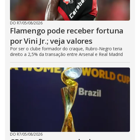
DO R7
/
05/08/2026
Flamengo pode receber fortuna
por Vini Jr.; veja valores
Por ser o clube formador do craque, Rubro-Negro teria
direito a 2,5% da transação entre Arsenal e Real Madrid
DO R7
/
05/08/2026