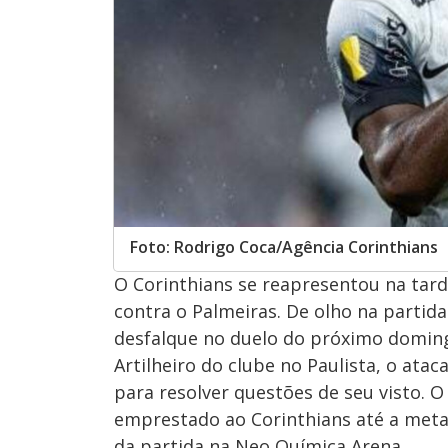
Foto: Rodrigo Coca/Agência Corinthians
O Corinthians se reapresentou na tarde
contra o Palmeiras. De olho na partid
desfalque no duelo do próximo doming
Artilheiro do clube no Paulista, o ata
para resolver questões de seu visto. 
emprestado ao Corinthians até a metad
da partida na Neo Química Arena.