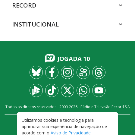
RECORD
INSTITUCIONAL
JOGADA 10
Todos os direitos reservados - 2009-
2026
- Rádio e Televisão Record S.A
Utilizamos cookies e tecnologia para
CARREIRA
FALE CONOSCO
PRIVACIDADE
aprimorar sua experiência de navegação de
TERMOS E CONDIÇÕES DE USO
acordo com o
Aviso de Privacidade
.