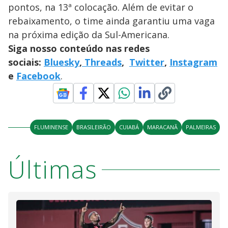
pontos, na 13ª colocação. Além de evitar o
rebaixamento, o time ainda garantiu uma vaga
na próxima edição da Sul-Americana.
Siga nosso conteúdo nas redes
sociais:
Bluesky
,
Threads
,
Twitter
,
Instagram
e
Facebook
.
FLUMINENSE
BRASILEIRÃO
CUIABÁ
MARACANÃ
PALMEIRAS
Últimas