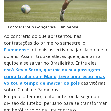
Foto: Marcelo Gonçalves/Fluminense
Ao contrário do que apresentou nas
contratações do primeiro semestre, o
Fluminense
foi mais assertivo na janela do meio
do ano. Assim, trouxe atletas que ajudaram a
equipe a se salvar no Brasileirão. Entre eles,
está Kevin Serna, que iniciou sua passagem
como titular com Mano, teve uma lesão, mas
voltou a tempo de marcar os gols
das vitórias
sobre Cuiabá e Palmeiras.
Em pouco tempo, o atacante foi da segunda
divisão do futebol peruano para se transformar
em herói tricolor na luta contra o