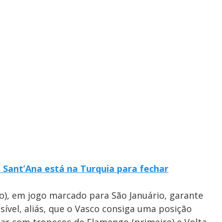
 Sant’Ana está na Turquia para fechar
), em jogo marcado para São Januário, garante
sível, aliás, que o Vasco consiga uma posição
ntar com tropeços de Flamengo (primeiro) e Volta