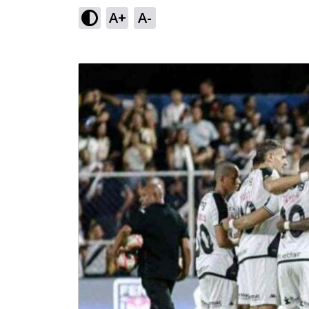
A+
A-