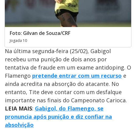
Foto: Gilvan de Souza/CRF
Jogada 10
Na última segunda-feira (25/02), Gabigol
recebeu uma punição de dois anos por
tentativa de fraude em um exame antidoping. O
Flamengo
pretende entrar com um recurso
e
ainda acredita na absorção do atacante. No
entanto, Tite deve contar com um desfalque
importante nas finais do Campeonato Carioca.
LEIA MAIS
:
Gabigol, do Flamengo, se
pronuncia após punição e diz confiar na
absolvição