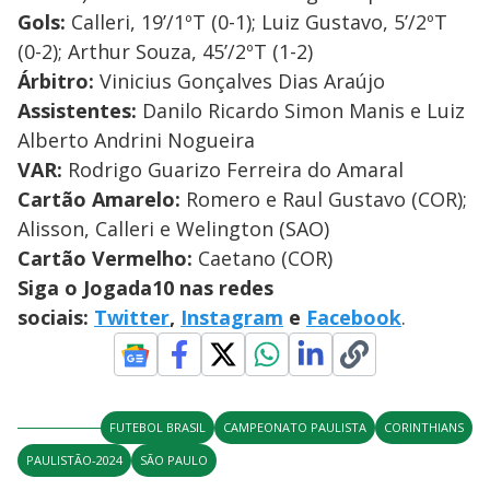
Gols:
Calleri, 19’/1ºT (0-1); Luiz Gustavo, 5’/2ºT
(0-2); Arthur Souza, 45’/2ºT (1-2)
Árbitro:
Vinicius Gonçalves Dias Araújo
Assistentes:
Danilo Ricardo Simon Manis e Luiz
Alberto Andrini Nogueira
VAR:
Rodrigo Guarizo Ferreira do Amaral
Cartão Amarelo:
Romero e Raul Gustavo (COR);
Alisson, Calleri e Welington (SAO)
Cartão Vermelho:
Caetano (COR)
Siga o Jogada10 nas redes
sociais:
Twitter
,
Instagram
e
Facebook
.
FUTEBOL BRASIL
CAMPEONATO PAULISTA
CORINTHIANS
PAULISTÃO-2024
SÃO PAULO