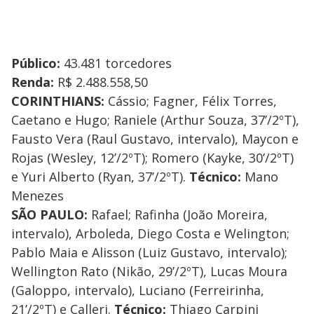
Público
:
43.481 torcedores
Renda:
R$ 2.488.558,50
CORINTHIANS:
Cássio; Fagner, Félix Torres,
Caetano e Hugo; Raniele (Arthur Souza, 37’/2ºT),
Fausto Vera (Raul Gustavo, intervalo), Maycon e
Rojas (Wesley, 12’/2ºT); Romero (Kayke, 30’/2ºT)
e Yuri Alberto (Ryan, 37’/2ºT).
Técnico:
Mano
Menezes
SÃO PAULO:
Rafael; Rafinha (João Moreira,
intervalo), Arboleda, Diego Costa e Welington;
Pablo Maia e Alisson (Luiz Gustavo, intervalo);
Wellington Rato (Nikão, 29’/2ºT), Lucas Moura
(Galoppo, intervalo), Luciano (Ferreirinha,
21’/2ºT) e Calleri.
Técnico:
Thiago Carpini