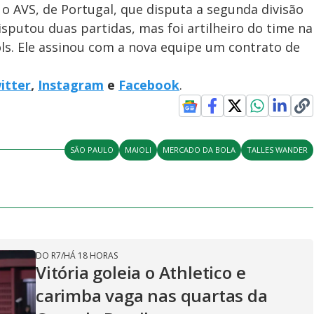
 o AVS, de Portugal, que disputa a segunda divisão
disputou duas partidas, mas foi artilheiro do time na
ls. Ele assinou com a nova equipe um contrato de
itter
,
Instagram
e
Facebook
.
SÃO PAULO
MAIOLI
MERCADO DA BOLA
TALLES WANDER
DO R7
/
HÁ 18 HORAS
Vitória goleia o Athletico e
carimba vaga nas quartas da