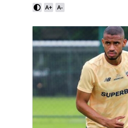
A+
A-