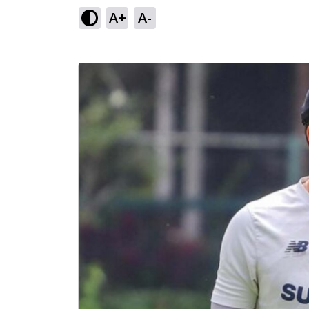
A+
A-