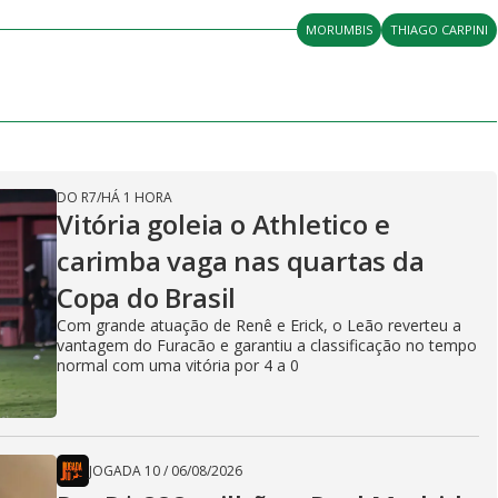
MORUMBIS
THIAGO CARPINI
DO R7
/
HÁ 1 HORA
Vitória goleia o Athletico e
carimba vaga nas quartas da
Copa do Brasil
Com grande atuação de Renê e Erick, o Leão reverteu a
vantagem do Furacão e garantiu a classificação no tempo
normal com uma vitória por 4 a 0
JOGADA 10
/
06/08/2026