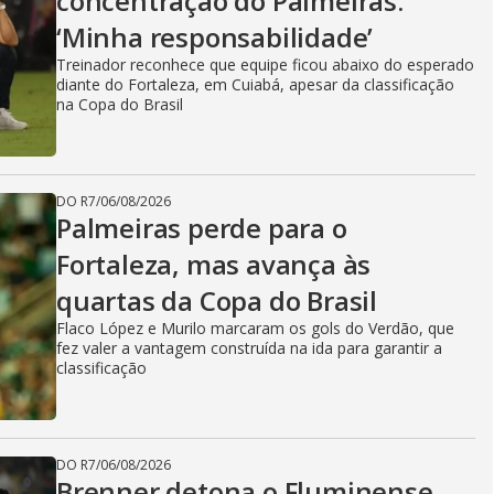
concentração do Palmeiras:
‘Minha responsabilidade’
Treinador reconhece que equipe ficou abaixo do esperado
diante do Fortaleza, em Cuiabá, apesar da classificação
na Copa do Brasil
DO R7
/
06/08/2026
Palmeiras perde para o
Fortaleza, mas avança às
quartas da Copa do Brasil
Flaco López e Murilo marcaram os gols do Verdão, que
fez valer a vantagem construída na ida para garantir a
classificação
DO R7
/
06/08/2026
Brenner detona o Fluminense.