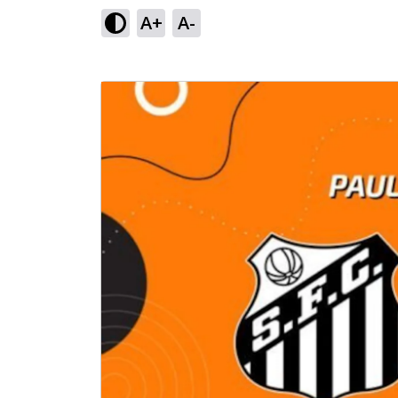
A+
A-