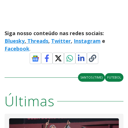
Siga nosso conteúdo nas redes sociais:
Bluesky
,
Threads
,
Twitter
,
Instagram
e
Facebook
.
SANTOS (TIME)
FUTEBOL
Últimas