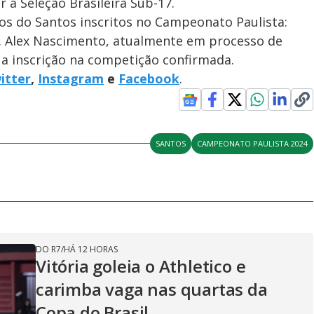
 a Seleção Brasileira Sub-17.
os do Santos inscritos no Campeonato Paulista:
ir. Alex Nascimento, atualmente em processo de
a inscrição na competição confirmada.
itter
,
Instagram
e
Facebook
.
SANTOS
CAMPEONATO PAULISTA 2024
DO R7
/
HÁ 12 HORAS
Vitória goleia o Athletico e
carimba vaga nas quartas da
Copa do Brasil