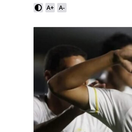
A+
A-