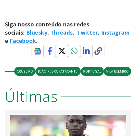
Siga nosso conteúdo nas redes
sociais:
Bluesky
,
Threads
,
Twitter
,
Instagram
e
Facebook
.
CRUZEIRO
JOÃO PEDRO (ATACANTE)
PORTUGAL
VILA BELMIRO
Últimas