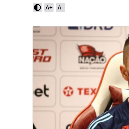
A+
A-