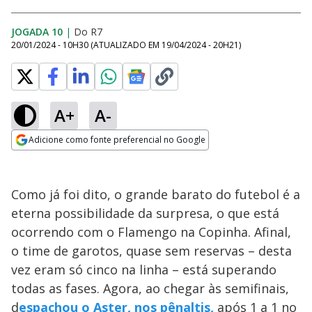
JOGADA 10
|
Do R7
20/01/2024 - 10H30
(ATUALIZADO EM
19/04/2024 - 20H21
)
A+
A-
Adicione como fonte preferencial no Google
Opens in new window
Como já foi dito, o grande barato do futebol é a
eterna possibilidade da surpresa, o que está
ocorrendo com o Flamengo na Copinha. Afinal,
o time de garotos, quase sem reservas – desta
vez eram só cinco na linha – está superando
todas as fases. Agora, ao chegar às semifinais,
d
espachou o Aster, nos pênaltis,
após 1 a 1 no