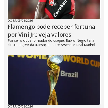
DO R7
/
05/08/2026
Flamengo pode receber fortuna
por Vini Jr.; veja valores
Por ser o clube formador do craque, Rubro-Negro teria
direito a 2,5% da transação entre Arsenal e Real Madrid
DO R7
/
05/08/2026