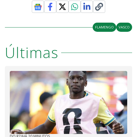
FLAMENGO
VASCO
Últimas
DO R7
/
HÁ 20 MINUTOS