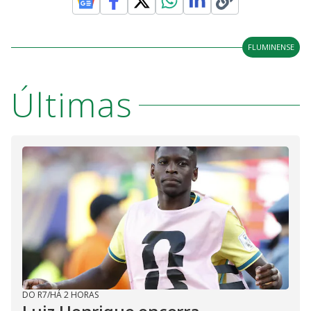
FLUMINENSE
Últimas
DO R7
/
HÁ 2 HORAS