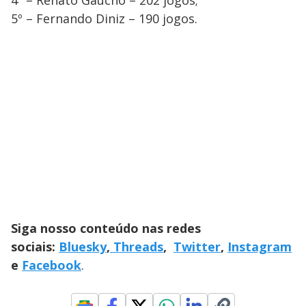
4º – Renato Gaúcho – 202 jogos;
5º – Fernando Diniz – 190 jogos.
Siga nosso conteúdo nas redes
sociais:
Bluesky
,
Threads
,
Twitter
,
Instagram
e
Facebook
.