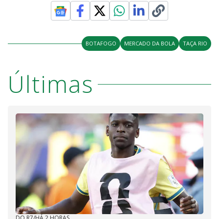
BOTAFOGO
MERCADO DA BOLA
TAÇA RIO
Últimas
DO R7
/
HÁ 2 HORAS