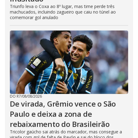
Triunfo leva o Coxa ao 8º lugar, mas time perde três
machucados, incluindo zagueiro que caiu no túnel ao
comemorar gol anulado
DO R7
/
08/08/2026
De virada, Grêmio vence o São
Paulo e deixa a zona de
rebaixamento do Brasileirão
Tricolor gaúcho sai atrás do marcador, mas consegue a
virada com gol de falta de Pavón e sai do bloco dos