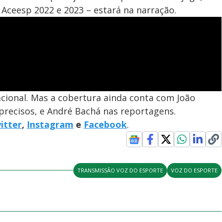
Aceesp 2022 e 2023 – estará na narração.
acional. Mas a cobertura ainda conta com João
precisos, e André Bachá nas reportagens.
itter
,
Instagram
e
Facebook
.
TRANSMISSÃO VOZ DO ESPORTE
VOZ DO ESPORTE