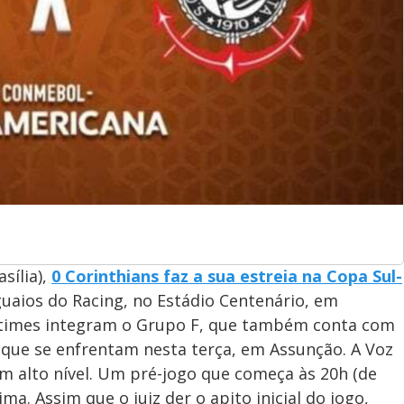
sília),
0 Corinthians faz a sua estreia na Copa Sul-
guaios do Racing, no Estádio Centenário, em
Os times integram o Grupo F, que também conta com
, que se enfrentam nesta terça, em Assunção. A Voz
 alto nível. Um pré-jogo que começa às 20h (de
ima. Assim que o juiz der o apito inicial do jogo,