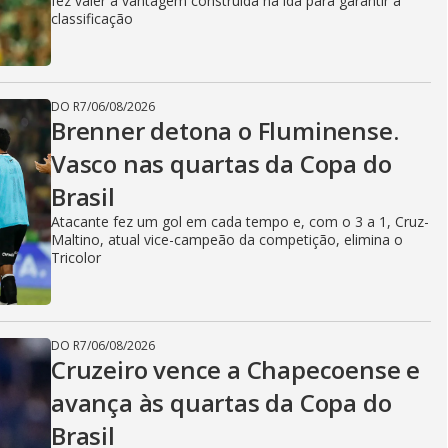
fez valer a vantagem construída na ida para garantir a
classificação
DO R7
/
06/08/2026
Brenner detona o Fluminense.
Vasco nas quartas da Copa do
Brasil
Atacante fez um gol em cada tempo e, com o 3 a 1, Cruz-
Maltino, atual vice-campeão da competição, elimina o
Tricolor
DO R7
/
06/08/2026
Cruzeiro vence a Chapecoense e
avança às quartas da Copa do
Brasil