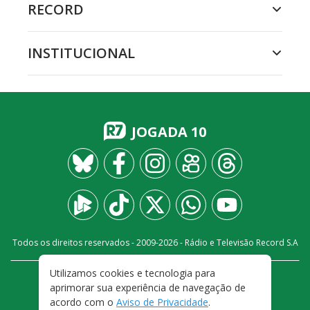
RECORD
INSTITUCIONAL
JOGADA 10
Todos os direitos reservados - 2009-
2026
- Rádio e Televisão Record S.A
Utilizamos cookies e tecnologia para
CARREIRA
FALE CONOSCO
PRIVACIDADE
aprimorar sua experiência de navegação de
TERMOS E CONDIÇÕES DE USO
acordo com o
Aviso de Privacidade
.