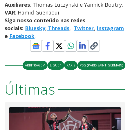
Auxiliares
: Thomas Luczynski e Yannick Boutry.
VAR
: Hamid Guenaoui
Siga nosso conteúdo nas redes
sociais:
Bluesky
,
Threads
,
Twitter
,
Instagram
e
Facebook
.
ARBITRAGEM
LIGUE 1
PARIS
PSG (PARIS SAINT-GERMAIN)
Últimas