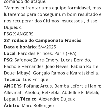
comando do ataque.
“Vamos enfrentar uma equipe formidável, mas
lutaremos para conseguir um bom resultado e
nos recuperar dos últimos insucessos”, disse
Dujueux.
PSG X ANGERS
28ª rodada do Campeonato Francês
Data e horário
: 5/4/2025
Local:
Parc des Princes, Paris (FRA)
PSG
: Safonov; Zaire-Emery, Lucas Beraldo,
Pacho e Hernández; Joao Neves, Fabian Ruiz e
Doue; Mbayé, Gonçalo Ramos e Kvaratskhelia.
Técnico
: Luis Enrique
ANGERS:
Fofana; Arcus, Bamba Lefort e Hanin;
Allevinah, Aholou, Belkebla, Abdelli e El Melali;
Lepaul .
Técnico
: Alexandre Dujeux
Árbitro
: Marc Bollengier