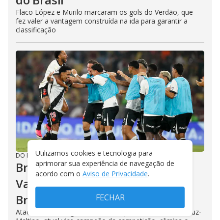
Flaco López e Murilo marcaram os gols do Verdão, que
fez valer a vantagem construída na ida para garantir a
classificação
Utilizamos cookies e tecnologia para
DO R7
/
06/08/2026
aprimorar sua experiência de navegação de
Brenner detona o Fluminense.
acordo com o
Aviso de Privacidade
.
Vasco nas quartas da Copa do
Brasil
FECHAR
Atacante fez um gol em cada tempo e, com o 3 a 1, Cruz-