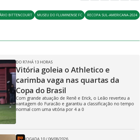
ÁRIO BITTENCOURT
MUSEU DO FLUMINENSE FC
RECOPA SUL-AMERICANA-2024
DO R7
/
HÁ 13 HORAS
Vitória goleia o Athletico e
carimba vaga nas quartas da
Copa do Brasil
Com grande atuação de Renê e Erick, o Leão reverteu a
vantagem do Furacão e garantiu a classificação no tempo
normal com uma vitória por 4 a 0
JOGADA 10
/
06/08/2026