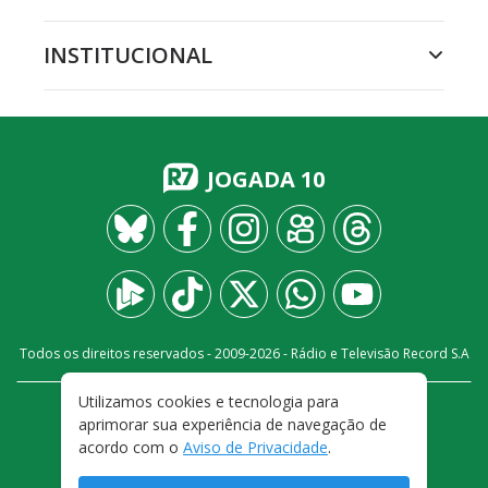
INSTITUCIONAL
JOGADA 10
Todos os direitos reservados - 2009-
2026
- Rádio e Televisão Record S.A
Utilizamos cookies e tecnologia para
CARREIRA
FALE CONOSCO
PRIVACIDADE
aprimorar sua experiência de navegação de
TERMOS E CONDIÇÕES DE USO
acordo com o
Aviso de Privacidade
.