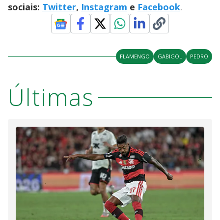
sociais:
Twitter
,
Instagram
e
Facebook
.
FLAMENGO
GABIGOL
PEDRO
Últimas