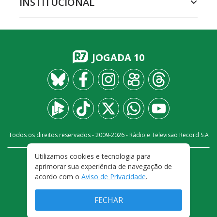
INSTITUCIONAL
JOGADA 10
Todos os direitos reservados - 2009-
2026
- Rádio e Televisão Record S.A
Utilizamos cookies e tecnologia para
CARREIRA
FALE CONOSCO
PRIVACIDADE
aprimorar sua experiência de navegação de
TERMOS E CONDIÇÕES DE USO
acordo com o
Aviso de Privacidade
.
FECHAR