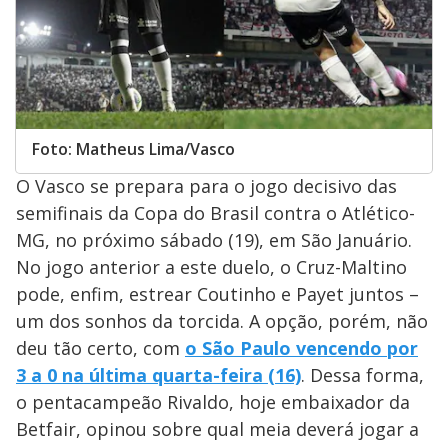
Foto: Matheus Lima/Vasco
O Vasco se prepara para o jogo decisivo das
semifinais da Copa do Brasil contra o Atlético-
MG, no próximo sábado (19), em São Januário.
No jogo anterior a este duelo, o Cruz-Maltino
pode, enfim, estrear Coutinho e Payet juntos –
um dos sonhos da torcida. A opção, porém, não
deu tão certo, com
o São Paulo vencendo por
3 a 0 na última quarta-feira (16)
. Dessa forma,
o pentacampeão Rivaldo, hoje embaixador da
Betfair, opinou sobre qual meia deverá jogar a