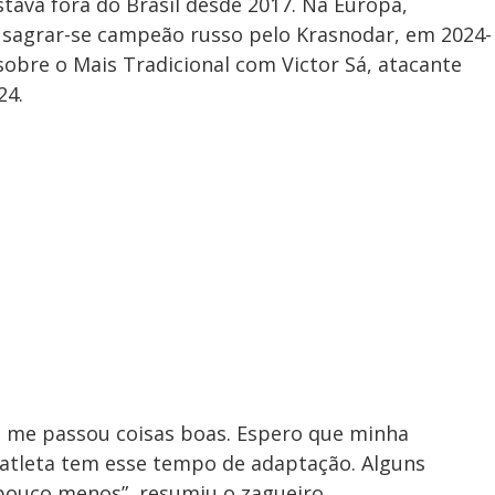
stava fora do Brasil desde 2017. Na Europa,
e sagrar-se campeão russo pelo Krasnodar, em 2024-
 sobre o Mais Tradicional com Victor Sá, atacante
24.
 Só me passou coisas boas. Espero que minha
 atleta tem esse tempo de adaptação. Alguns
ouco menos”, resumiu o zagueiro.