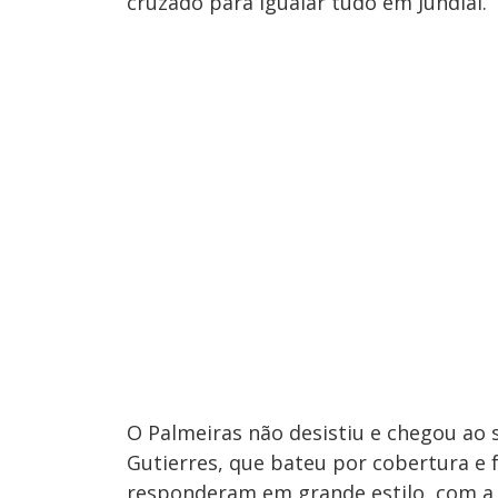
cruzado para igualar tudo em Jundiaí.
O Palmeiras não desistiu e chegou a
Gutierres, que bateu por cobertura e 
responderam em grande estilo, com a 