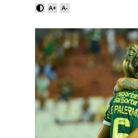
A+
A-