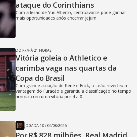
ataque do Corinthians
Com a lesão de Yuri Alberto, centroavante pode ganhar
mais oportunidades após encerrar jejum
DO R7
/
HÁ 21 HORAS
Vitória goleia o Athletico e
carimba vaga nas quartas da
Copa do Brasil
Com grande atuação de Renê e Erick, o Leão reverteu a
vantagem do Furacão e garantiu a classificação no tempo
normal com uma vitória por 4 a 0
JOGADA 10
/
06/08/2026
Por R$ 828 milhões, Real Madrid