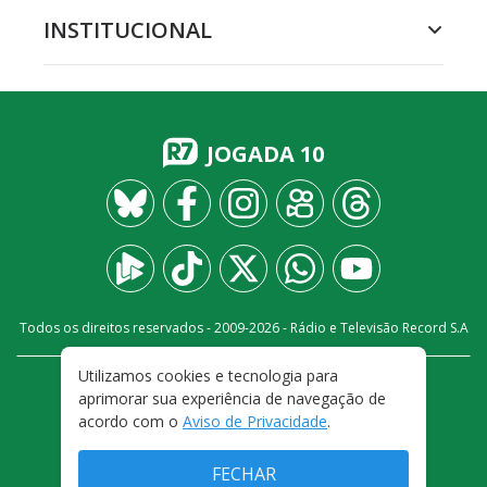
INSTITUCIONAL
JOGADA 10
Todos os direitos reservados - 2009-
2026
- Rádio e Televisão Record S.A
Utilizamos cookies e tecnologia para
CARREIRA
FALE CONOSCO
PRIVACIDADE
aprimorar sua experiência de navegação de
TERMOS E CONDIÇÕES DE USO
acordo com o
Aviso de Privacidade
.
FECHAR