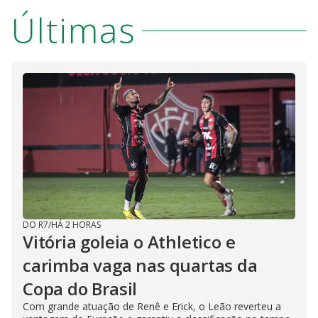
Últimas
DO R7
/
HÁ 2 HORAS
Vitória goleia o Athletico e
carimba vaga nas quartas da
Copa do Brasil
Com grande atuação de Renê e Erick, o Leão reverteu a