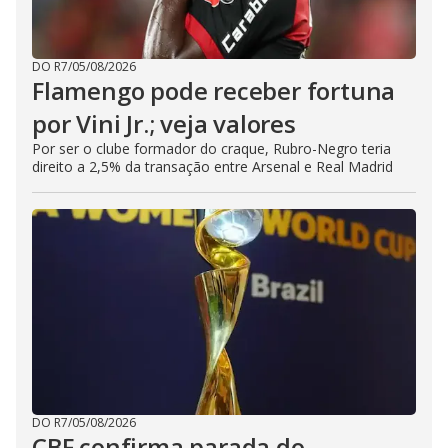
DO R7
/
05/08/2026
Flamengo pode receber fortuna
por Vini Jr.; veja valores
Por ser o clube formador do craque, Rubro-Negro teria
direito a 2,5% da transação entre Arsenal e Real Madrid
DO R7
/
05/08/2026
CBF confirma parada do