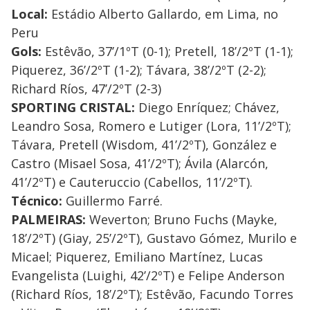
Local:
Estádio Alberto Gallardo, em Lima, no
Peru
Gols:
Estêvão, 37’/1ºT (0-1); Pretell, 18’/2ºT (1-1);
Piquerez, 36’/2ºT (1-2); Távara, 38’/2ºT (2-2);
Richard Ríos, 47’/2ºT (2-3)
SPORTING CRISTAL:
Diego Enríquez; Chávez,
Leandro Sosa, Romero e Lutiger (Lora, 11’/2ºT);
Távara, Pretell (Wisdom, 41’/2ºT), González e
Castro (Misael Sosa, 41’/2ºT); Ávila (Alarcón,
41’/2ºT) e Cauteruccio (Cabellos, 11’/2ºT).
Técnico:
Guillermo Farré.
PALMEIRAS:
Weverton; Bruno Fuchs (Mayke,
18’/2ºT) (Giay, 25’/2ºT), Gustavo Gómez, Murilo e
Micael; Piquerez, Emiliano Martínez, Lucas
Evangelista (Luighi, 42’/2ºT) e Felipe Anderson
(Richard Ríos, 18’/2ºT); Estêvão, Facundo Torres