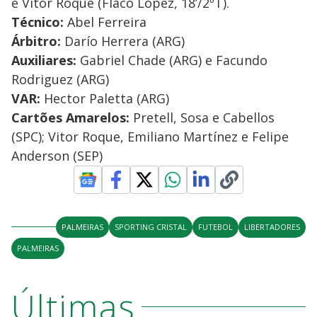
e Vitor Roque (Flaco López, 18’/2ºT).
Técnico:
Abel Ferreira
Árbitro:
Darío Herrera (ARG)
Auxiliares:
Gabriel Chade (ARG) e Facundo
Rodriguez (ARG)
VAR:
Hector Paletta (ARG)
Cartões Amarelos:
Pretell, Sosa e Cabellos
(SPC); Vitor Roque, Emiliano Martínez e Felipe
Anderson (SEP)
PALMEIRAS
SPORTING CRISTAL
FUTEBOL
LIBERTADORES
PALMEIRAS
Últimas