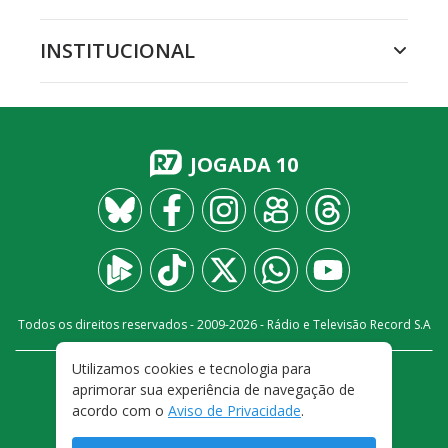
INSTITUCIONAL
JOGADA 10
Todos os direitos reservados - 2009-
2026
- Rádio e Televisão Record S.A
Utilizamos cookies e tecnologia para
CARREIRA
FALE CONOSCO
PRIVACIDADE
aprimorar sua experiência de navegação de
TERMOS E CONDIÇÕES DE USO
acordo com o
Aviso de Privacidade
.