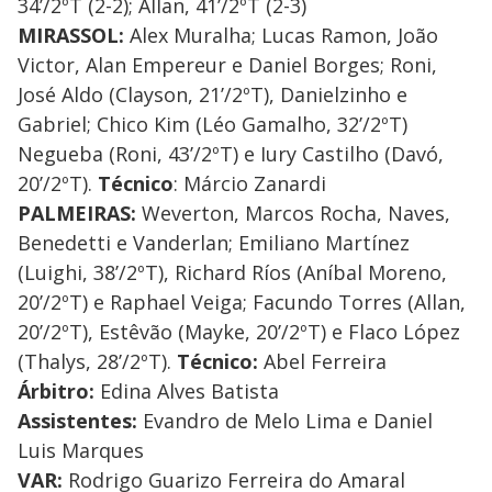
34’/2ºT (2-2); Allan, 41’/2ºT (2-3)
MIRASSOL:
Alex Muralha; Lucas Ramon, João
Victor, Alan Empereur e Daniel Borges; Roni,
José Aldo (Clayson, 21’/2ºT), Danielzinho e
Gabriel; Chico Kim (Léo Gamalho, 32’/2ºT)
Negueba (Roni, 43’/2ºT) e Iury Castilho (Davó,
20’/2ºT).
Técnico
: Márcio Zanardi
PALMEIRAS:
Weverton, Marcos Rocha, Naves,
Benedetti e Vanderlan; Emiliano Martínez
(Luighi, 38’/2ºT), Richard Ríos (Aníbal Moreno,
20’/2ºT) e Raphael Veiga; Facundo Torres (Allan,
20’/2ºT), Estêvão (Mayke, 20’/2ºT) e Flaco López
(Thalys, 28’/2ºT).
Técnico:
Abel Ferreira
Árbitro:
Edina Alves Batista
Assistentes:
Evandro de Melo Lima e Daniel
Luis Marques
VAR:
Rodrigo Guarizo Ferreira do Amaral