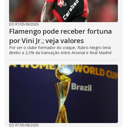
DO R7
/
05/08/2026
Flamengo pode receber fortuna
por Vini Jr.; veja valores
Por ser o clube formador do craque, Rubro-Negro teria
direito a 2,5% da transação entre Arsenal e Real Madrid
DO R7
/
05/08/2026