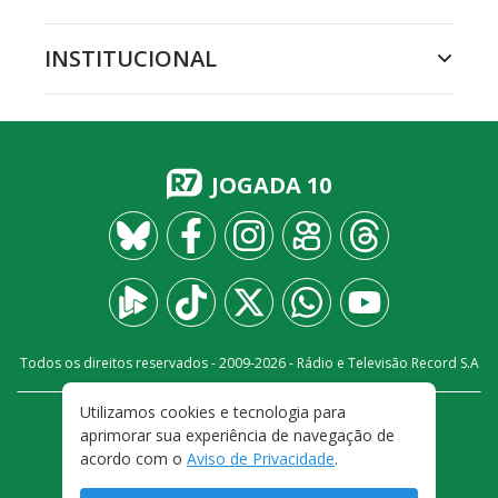
INSTITUCIONAL
JOGADA 10
Todos os direitos reservados - 2009-
2026
- Rádio e Televisão Record S.A
Utilizamos cookies e tecnologia para
CARREIRA
FALE CONOSCO
PRIVACIDADE
aprimorar sua experiência de navegação de
TERMOS E CONDIÇÕES DE USO
acordo com o
Aviso de Privacidade
.