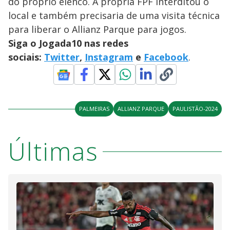
do próprio elenco. A própria FPF interditou o
local e também precisaria de uma visita técnica
para liberar o Allianz Parque para jogos.
Siga o Jogada10 nas redes
sociais:
Twitter
,
Instagram
e
Facebook
.
PALMEIRAS
ALLIANZ PARQUE
PAULISTÃO-2024
Últimas