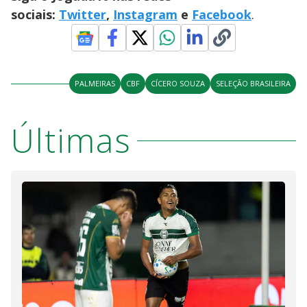
sociais:
Twitter
,
Instagram
e
Facebook
.
PALMEIRAS
CBF
CÍCERO SOUZA
SELEÇÃO BRASILEIRA
Últimas