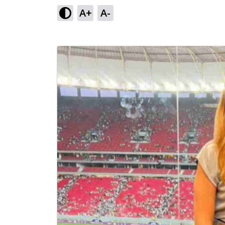
A+
A-