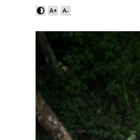
A+
A-